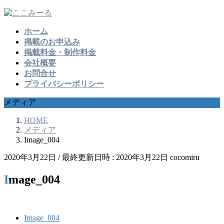
コ
ナ
ン
ビ
ホーム
テ
ゲ
掲載のお申込み
ン
ー
掲載料金・制作料金
ツ
シ
会社概要
へ
ョ
お問合せ
ス
ン
プライバシーポリシー
キ
に
ッ
移
メディア
プ
動
HOME
メディア
Image_004
2020年3月22日
/ 最終更新日時 :
2020年3月22日
cocomiru
Image_004
Image_004