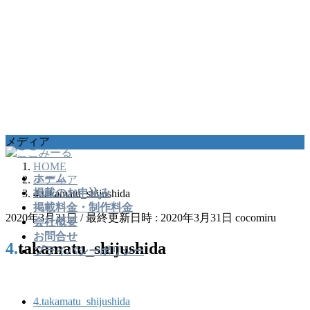
コ
ナ
メディア
ン
ビ
HOME
テ
ゲ
ホーム
メディア
ン
ー
掲載のお申込み
4.takamatu_shijushida
ツ
シ
掲載料金・制作料金
へ
ョ
2020年3月31日
/ 最終更新日時 :
2020年3月31日
cocomiru
会社概要
ス
ン
お問合せ
キ
に
4.takamatu_shijushida
プライバシーポリシー
ッ
移
プ
動
4.takamatu_shijushida