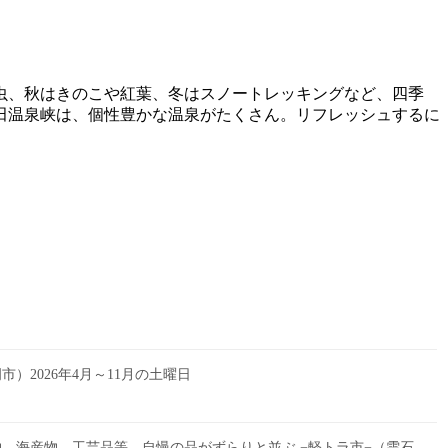
虫、秋はきのこや紅葉、冬はスノートレッキングなど、四季
田温泉峡は、個性豊かな温泉がたくさん。リフレッシュするに
）2026年4月～11月の土曜日
、海産物、工芸品等、自慢の品がずらりと並ぶ −軽トラ市−（雫石