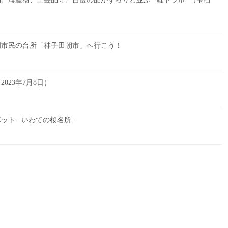
岡市民の台所「神子田朝市」へ行こう！
023年7月8日）
ット −いわての桜名所−