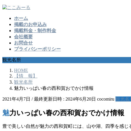
コ
ナ
ン
ビ
ホーム
テ
ゲ
掲載のお申込み
ン
ー
掲載料金・制作料金
ツ
シ
会社概要
へ
ョ
お問合せ
ス
ン
プライバシーポリシー
キ
に
ッ
移
観光名所
プ
動
HOME
【情 報】
観光名所
魅力いっぱい春の西和賀おでかけ情報
2021年4月7日
/ 最終更新日時 :
2024年6月20日
cocomiru
観光名
魅力いっぱい春の西和賀おでかけ情報
豊で美しい自然が魅力の西和賀町には、山や湖、四季を感じ