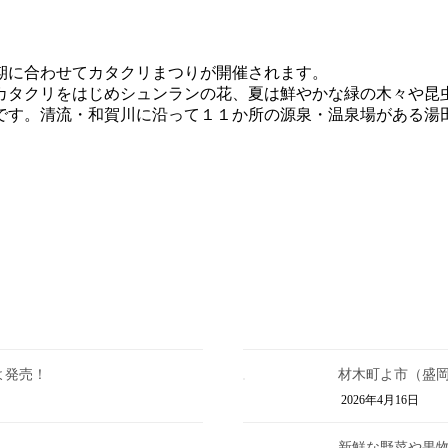
期に合わせてカタクリまつりが開催されます。
カタクリをはじめシュンランの花、夏は鮮やかな緑の木々や昆
です。清流・和賀川に沿って１１か所の源泉・温泉場がある湯
よ発売！
材木町よ市（盛岡市
2026年4月16日
新鮮な野菜や果物