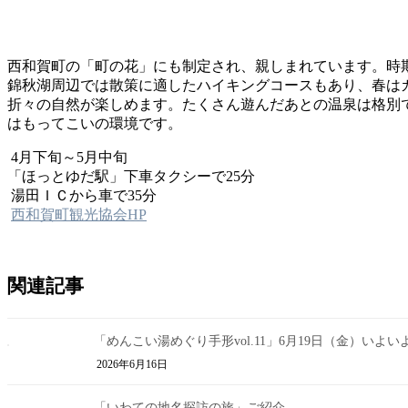
西和賀町の「町の花」にも制定され、親しまれています。時
錦秋湖周辺では散策に適したハイキングコースもあり、春は
折々の自然が楽しめます。たくさん遊んだあとの温泉は格別
はもってこいの環境です。
4月下旬～5月中旬
「ほっとゆだ駅」下車タクシーで25分
湯田ＩＣから車で35分
西和賀町観光協会HP
関連記事
「めんこい湯めぐり手形vol.11」6月19日（金）いよい
2026年6月16日
「いわての地名探訪の旅」ご紹介