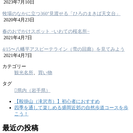
2023年7月10日
牧場のなかに立つ360°見渡せる「ひろのまきば天文台」
2020年4月23日
春のおでかけスポット −いわての桜名所−
2021年4月7日
4/15〜八幡平アスピーテライン（雪の回廊）を見てみよう
2021年4月7日
カテゴリー
観光名所
、
買い物
タグ
県内（岩手県）
【鞍掛山（滝沢市）】初心者におすすめ
四季を通して楽しめる盛岡近郊の自然歩道コースを歩
こう！
最近の投稿