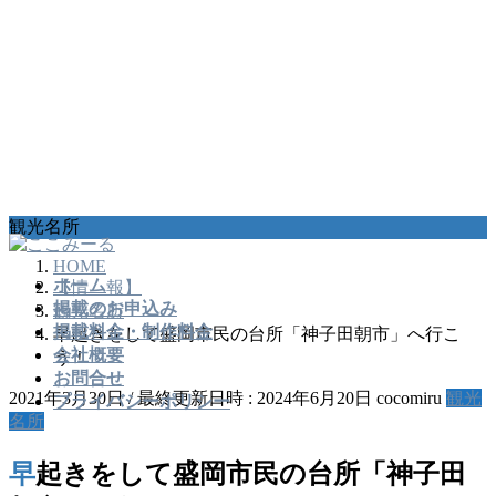
コ
ナ
観光名所
ン
ビ
HOME
テ
ゲ
ホーム
【情 報】
ン
ー
掲載のお申込み
観光名所
ツ
シ
掲載料金・制作料金
早起きをして盛岡市民の台所「神子田朝市」へ行こ
へ
ョ
会社概要
う！
ス
ン
お問合せ
キ
に
2021年3月30日
/ 最終更新日時 :
2024年6月20日
cocomiru
観光
プライバシーポリシー
ッ
移
名所
プ
動
早起きをして盛岡市民の台所「神子田