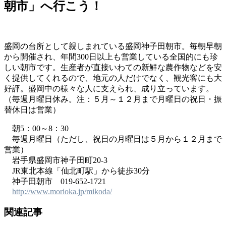
朝市」へ行こう！
盛岡の台所として親しまれている盛岡神子田朝市。毎朝早朝
から開催され、年間300日以上も営業している全国的にも珍
しい朝市です。生産者が直接いわての新鮮な農作物などを安
く提供してくれるので、地元の人だけでなく、観光客にも大
好評。盛岡中の様々な人に支えられ、成り立っています。
（毎週月曜日休み。注：５月～１２月まで月曜日の祝日・振
替休日は営業）
朝5：00～8：30
毎週月曜日（ただし、祝日の月曜日は５月から１２月まで
営業）
岩手県盛岡市神子田町20-3
JR東北本線「仙北町駅」から徒歩30分
神子田朝市 019-652-1721
http://www.morioka.jp/mikoda/
関連記事