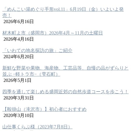
「めんこい湯めぐり手形vol.11」6月19日（金）いよいよ発
売！
2026年6月16日
材木町よ市（盛岡市）2026年4月～11月の土曜日
2026年4月16日
「いわての地名探訪の旅」ご紹介
2024年6月20日
新鮮な野菜や果物、海産物、工芸品等、自慢の品がずらりと
並ぶ −軽トラ市−（雫石町）
2026年5月1日
四季を通して楽しめる盛岡近郊の自然歩道コースを歩こう！
2020年3月31日
【鞍掛山（滝沢市）】初心者におすすめ
2020年3月10日
山仕事くらぶ様（2023年7月8日）