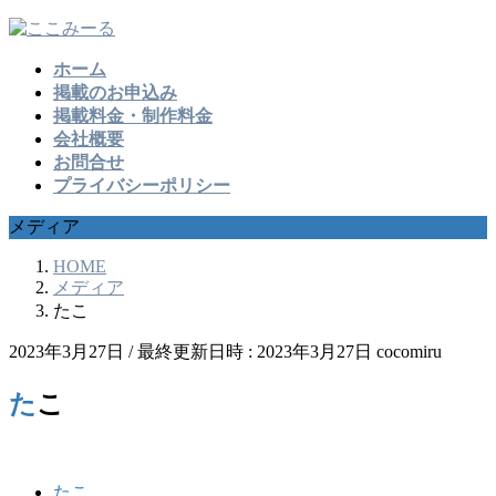
コ
ナ
ン
ビ
ホーム
テ
ゲ
掲載のお申込み
ン
ー
掲載料金・制作料金
ツ
シ
会社概要
へ
ョ
お問合せ
ス
ン
プライバシーポリシー
キ
に
ッ
移
メディア
プ
動
HOME
メディア
たこ
2023年3月27日
/ 最終更新日時 :
2023年3月27日
cocomiru
たこ
たこ